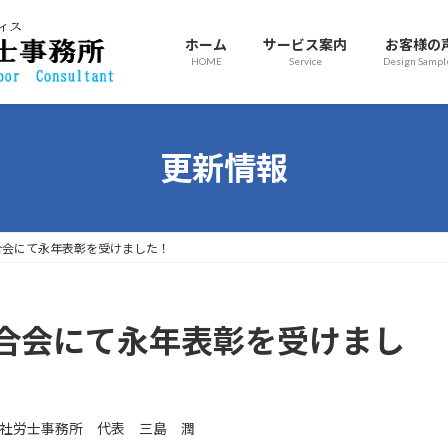
ホーム
サービス案内
お客様の
HOME
Service
Design Sampl
更新情報
合会にて永年表彰を受けました！
合会にて永年表彰を受けまし
社労士事務所 代表 三島 潤