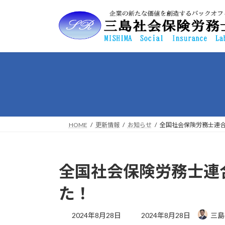
コ
ナ
ン
ビ
テ
ゲ
ン
ー
ツ
シ
へ
ョ
ス
ン
キ
に
ッ
移
プ
動
HOME
更新情報
お知らせ
全国社会保険労務士連
全国社会保険労務士連
た！
最
2024年8月28日
2024年8月28日
三島
終