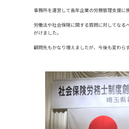
更
事務所を運営して長年企業の労務管理支援に
新
日
時
労働法や社会保険に関する質問に対してなる
:
がけました。
顧問先もかなり増えましたが、今後も変わら