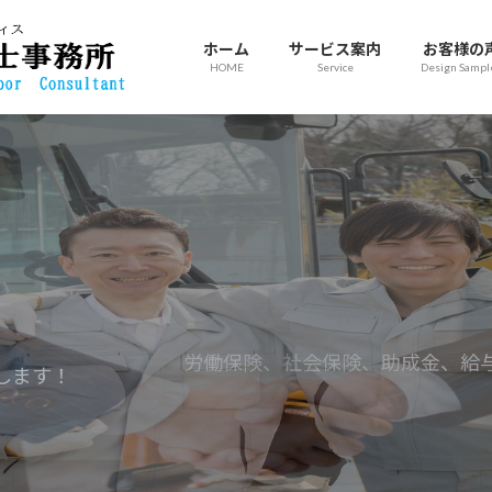
ホーム
サービス案内
お客様の
HOME
Service
Design Sampl
労働保険、社会保険、助成金、給
します！
ス！