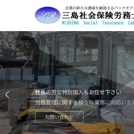
コ
ナ
ン
ビ
テ
ゲ
ン
ー
ツ
シ
へ
ョ
ス
ン
キ
に
ッ
移
プ
動
社長の労災特別加入もお任せ下さい
分かりやすく丁寧な対応
労務管理に関する様々な業務に対応いた
豊富な実務経験による実践的なアドバイ
お問い合わせ
お問い合わせ